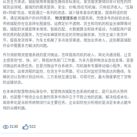
从货主方来讲，城配使用率需要在路线非标准化、发货需求更倾向非计划性的同
城货运领域，最强烈的需求是快、安全、价格;而在司机端，只有经济收入。“互联
网+同城”货运，就是通过一系列的改造，减少链条复杂的重复，提高转送的效
率，满足两端用户的共同需求。
物流管理系统
的服务商，凭借多年的经验总结，
传统城配存在信息转化程度低、运费定价不透明、货主和司机的权益无保障等问
题。城配的关键是降本增效、智能匹配、大数据算法和技术驱动，为城配用户提
供优质的配送服务，为空闲车辆提供充足的货物运输资源，为货主减少发货环
节，提高发货效率，为车主拓展了多点收货渠道，增加业务收入，这些都是城配
作业中需要多方解决的问题。
作为领航物流管理系统的星河微运，怎样提高司机的收入、简化沟通流程，让货
主感受到“优、快、好”，降低财务部门工作量，为多方提供物流业态信息等，是星
河微运的本质任务。在星河微运平台系统中，司机端有专属移动端小程序，有派
单计划，运单流程的监控，在货主平台界面，可以实时监控货物送达的路线，车
辆状况以及预计到达时间，三方系统互通互联、可视可控，最大限度掌控了货物
的运输状态。
在未来的智慧物流标准化中，智慧物流城配生态系统的建立，是行业的大势所
趋，也是整个物流企业在激烈竞争市场中立于不败之地的武器，解决低成本化、
高效率化是当前传统物流行业主要任务，企业如何充分利用好是决定未来占据市
场的尖峰利器。
3130
522