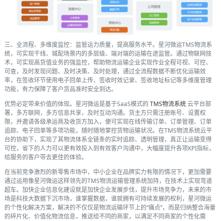
三、全流程、多维度监控：监管运力质量，提高服务水平。星河微运TMS物流系
统，可实现干线、城配场景内的多层级、端对端的运输在途监管。通过物联网技
术，可实现高货值业务的强监控，帮助物流运输企业实现作业全程可视、可控、
可查，及时发现问题、及时决策、及时处理，通过全流程数据不断优化运输效
率，在签收环节使用电子回单上传、签收时效记录、签收地址标记等多维度管理
功能，有力保障了客户货品准时安全到达。
优势必定带来价值的体现。星河微运是基于SaaS模式的
TMS物流系统
云平台部
署，多方联网，多方信息共享，及时互动沟通。货主方只需注册账号、设置权
限，并邀请各级承运商及收货方加入，便可实现在线传输订单、订单管理、订单
追踪、电子回单等多项功能，随时随地掌控货物运输状况。在TMS物流系统云平
台的协助下，实现了其物流体系全链条的实时追踪、透明管理，真正让运输变得
可控，省下的人力可以更有效投入到有效客户沟通中，大幅度提升各项KPI指标，
给服务的客户带去更佳的体验。
在当前竞争激烈的新零售市场中，中小企业在品牌实力有限的情况下，更加需要
通过运用像星河微运这样领先的TMS物流运输管理系统加持，在技术上实现弯道
超车。加快企业信息化建设就是加快企业发展步伐，提升市场竞争力，未来的市
场是科技大数据下沉市场，谁掌握数据，谁就拥有可持续发展的权利，星河微运
的个性化解决方案，解决的不仅仅是物流运输环节上的“痛点”，而是归纳整合海量
的碎片化、价值化物流信息，推送给不同的商家，以满足不同商家的个性化需