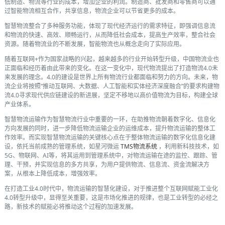
低制造、物流等行业的成本，增加企业的利润。制造商、批发商和零售商可以通
过智能物流相互合作，共享信息，物流企业可以节省更多的成本。
智慧物流整合了多种服务功能，体现了现代经济运行的需求特征，即强调信息流
和物流的快速、高效、顺畅运行，从而降低社会成本，提高生产效率，整合社会
资源。随着物流业的不断发展，智能物流也从概念走向了实际应用。
随着互联网+作为国家战略的兴起，越来越多的行业开始转型升级，中国物流业也
正面临和经历着由此带来的变化。在这一变化中，现代物流提出了打造物流4.0未
来发展的理念。4.0的建设是世界上所有物流行业都面临和努力的方向。未来，物
流企业将按照“推动互联网、大数据、人工智能和实体经济深度融合”的要求构建物
流4.0寻求现代供应链建设的新进展，坚定不移地以高价值物流为目标，构建全球
产业体系。
智慧物流运输作为智慧物流行业中重要的一环，在助推物流朝着数字化、信息化
方向发展的同时，进一步降低物流运输企业的运维成本，提升物流运输的整体工
作效率。而实现智慧物流运输的关键核心点在于整体物流运输的数字化信息化建
设，依托当前成熟的管理系统，如星河微运
TMS物流系统
，利用新科技技术，如
5G、物联网、AI等，将其运用到管理系统中，对物流运输在途的监控、跟踪、管
理、干预，并实现信息的多方共享，为用户提供物流、信息流、资金流解决方
案，从根本上降低成本，增强效率。
在打造工业4.0时代中，物流运输的智慧化建设，对于推进整个互联网赋能工业化
4.0转型升级中，显得至关重要，这是市场化推进的规律，也是工业转型的必经之
路，新技术的赋能必将推动这个过程的加速发展。