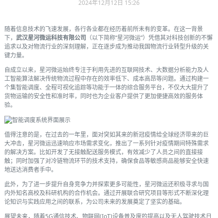
2024年12月12日 15:26
随着信息技术的飞速发展，各行各业都在经历着前所未有的变革。在这一背景
下，
武汉星河微运科技有限公司
（以下简称“星河微运”）凭借其对科技创新的不懈
追求以及对物流行业的深刻理解，正在逐步成为推动我国物流行业转型升级的关
键力量。
自成立以来，星河微运始终专注于利用先进的互联网技术、大数据分析能力及人
工智能算法解决传统物流过程中存在的效率低下、成本高昂等问题。通过构建一
个集智能调度、全程可视化追踪等功能于一体的综合服务平台，不仅大大提升了
货物运输的安全性和准时率，同时也为企业客户提供了更加便捷高效的服务体
验。
值得注意的是，在过去的一年里，面对突如其来的新冠疫情给全球经济带来的巨
大冲击，星河微运迅速响应市场需求变化，推出了一系列针对疫情期间特殊需求
的解决方案。比如开发了无接触配送服务模式，有效减少了人员之间的直接接
触；同时加强了对冷链物流环节的技术支持，确保食品等敏感商品能够安全快速
地送达消费者手中。
此外，为了进一步提升自身竞争力并探索更多可能性，星河微运还积极寻求与国
内外知名高校及科研机构的合作机会。通过开展联合研究项目等形式不断深化理
论知识与实践应用之间的联系，为公司未来的发展奠定了坚实的基础。
展望未来，随着5G通信技术、物联网(IoT)设备普及度的提高以及无人驾驶技术日