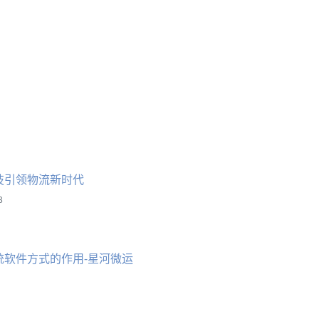
技引领物流新时代
3
统软件方式的作用-星河微运