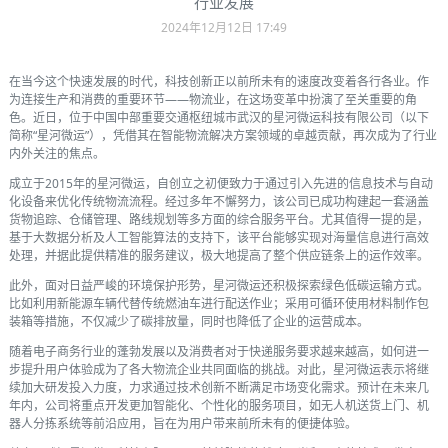
行业发展
2024年12月12日 17:49
在当今这个快速发展的时代，科技创新正以前所未有的速度改变着各行各业。作
为连接生产和消费的重要环节——物流业，在这场变革中扮演了至关重要的角
色。近日，位于中国中部重要交通枢纽城市武汉的
星河微运科技有限公司
（以下
简称“星河微运”），凭借其在智能物流解决方案领域的卓越贡献，再次成为了行业
内外关注的焦点。
成立于2015年的星河微运，自创立之初便致力于通过引入先进的信息技术与自动
化设备来优化传统物流流程。经过多年不懈努力，该公司已成功构建起一套涵盖
货物追踪、仓储管理、路线规划等多方面的综合服务平台。尤其值得一提的是，
基于大数据分析及人工智能算法的支持下，该平台能够实现对海量信息进行高效
处理，并据此提供精准的服务建议，极大地提高了整个供应链条上的运作效率。
此外，面对日益严峻的环境保护形势，星河微运还积极探索绿色低碳运输方式。
比如利用新能源车辆代替传统燃油车进行配送作业；采用可循环使用材料制作包
装箱等措施，不仅减少了碳排放量，同时也降低了企业的运营成本。
随着电子商务行业的蓬勃发展以及消费者对于快递服务要求越来越高，如何进一
步提升用户体验成为了各大物流企业共同面临的挑战。对此，星河微运表示将继
续加大研发投入力度，力求通过技术创新不断满足市场变化需求。预计在未来几
年内，公司将重点开发更加智能化、个性化的服务项目，如无人机送货上门、机
器人分拣系统等前沿应用，旨在为用户带来前所未有的便捷体验。