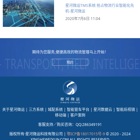
星河微运TMS系统 抢占物流行业智能化先
机-星河微运
2020年7月6日 11:04
期待为您服务,便捷高效的物流管理马上开始！
预约
关于星河微运
| 三方系统
| 城配系统
| 智能管车平台
| 星河数据云
| 智能后视镜
|
移动端
| 客户案例
客服支持／购买咨询：QQ:286349191
版权所有·星河微运科技有限公司 |
鄂ICP备18017015号-9
© 2020 - 2024
XINGHEWEIYUN.COM ALL RIGHTS RESERVED