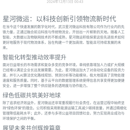
2024年12月13日 00:43
星河微运：以科技创新引领物流新时代
在当今这个快速发展的数字化时代，武汉星河微运科技有限公司作为行业内的先
锋力量，正通过融合前沿科技与传统物流业，开创出一片崭新的天地。随着人工
智能、大数据以及物联网技术的不断成熟，星河微运积极探索这些先进技术如何
更好地服务于现代物流体系，旨在构建一个更加高效、智能且可持续发展的未
来。
智能化转型推动效率提升
面对日益增长的市场需求和复杂多变的竞争环境，单纯依靠增加人力或扩大规模
已经难以满足企业长远发展需要。为此，星河微运加大了对自动化设备的投资力
度，并引入AI算法优化路线规划、预测分析等功能模块，极大地提高了货物处理
速度和服务质量。同时，基于云平台的数据管理系统使得信息共享变得更加便捷
安全，进一步增强了整个供应链条的透明度与协作能力。
绿色低碳共筑美好地球
除了追求经济效益外，星河微运还非常重视履行社会责任，在运营过程中始终坚
持“绿色环保”的理念。公司积极采用新能源运输工具减少碳排放量，并通过精细化
管理降低能耗水平；此外，还参与多项公益项目回馈社会，努力实现商业成功与
环境保护之间的平衡。
展望未来共创辉煌篇章