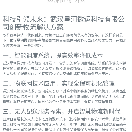
2024年12月13日 01:26
科技引领未来：武汉星河微运科技有限公
司创新物流解决方案
随着数字经济时代的到来，传统行业正在经历前所未有的变革。在这样的背景
下，
武汉星河微运科技有限公司
凭借其前瞻性的视野和卓越的技术实力，在物流
领域内开辟了一条新道路。
一、智能调度系统，提高效率降低成本
武汉星河微运科技有限公司开发了一套先进的智能调度系统。该系统能够实时监
控货物运输状态，并结合大数据分析预测交通情况，自动调整最优路线。这不仅
大大缩短了配送时间，还有效减少了因交通拥堵造成的额外成本支出。
二、物联网技术应用，实现全程可视化管理
通过引入物联网技术，公司成功实现了对整个物流链条的精细化管理。从商品出
库到最终送达客户手中，每一个环节都可以被准确追踪。这种高度透明化的运作
模式让客户更加放心，同时也为企业内部决策提供了强有力的数据支持。
三、无人配送服务探索，开启智慧物流新时代
面对日益增长的人力成本以及特殊环境下（如疫情期间）的安全考量，武汉星河
微运科技有限公司正积极探索无人配送的可能性。利用无人机或自动驾驶车辆完
成最后一公里的配送任务，既保证了时效性又能确保人员安全，展现了公司在科