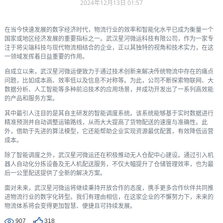
2024年12月13日 01:57
在当今快速发展的数字经济时代，物流行业的效率和智能化水平已成为衡量一个
国家或地区经济发展的重要指标之一。武汉星河微运科技有限公司，作为一家专
注于将尖端科技与现代物流相结合的企业，正以其独特的视角和技术实力，在这
一领域发挥着日益重要的作用。
自成立以来，武汉星河微运便致力于通过技术创新来解决传统物流中存在的痛点
问题，比如成本高、效率低以及信息不对称等。为此，公司不断探索物联网、大
数据分析、人工智能等多种前沿技术的应用场景，并成功开发出了一系列高效能
的产品和服务方案。
其中最引人注目的是其自主研发的智能调度系统。该系统能够基于实时数据进行
精准预测并自动调整运输路线，从而大大提高了货物配送的速度与准确性。此
外，借助于先进的算法模型，它还能帮助企业实现资源最优配置，有效降低运营
成本。
除了智能调度之外，武汉星河微运还在积极推动无人仓配中心建设。通过引入机
器人自动化分拣设备及无人机配送服务，不仅大幅提升了仓储管理效率，也为最
后一公里配送提供了全新的解决方案。
面对未来，武汉星河微运将继续秉持开放合作的态度，携手更多合作伙伴共同推
进物流行业的数字化转型。我们有理由相信，在这家企业的不懈努力下，未来的
物流体系将会变得更加智慧、便捷且可持续发展。
907
318