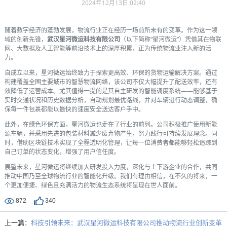
2024年12月13日 02:40
随着数字经济的蓬勃发展，物流行业正在经历一场前所未有的变革。作为这一领
域的创新先锋，
武汉星河微运科技有限公司
（以下简称“星河微运”）凭借其在物联
网、大数据及人工智能等前沿技术上的深厚积累，正为传统物流业注入新的活
力。
自成立以来，星河微运始终致力于探索更高效、环保的货物运输解决方案。通过
构建覆盖全国主要城市的智慧物流网络，该公司不仅大幅提升了配送效率，还有
效降低了运营成本。尤其值得一提的是其自主研发的智能调度系统——能够基于
实时交通状况和历史数据分析，自动规划最优路线，并对车辆进行动态调整，确
保每一件包裹都能以最快的速度安全送达客户手中。
此外，在绿色环保方面，星河微运也走在了行业的前列。公司积极推广使用新能
源车辆，并采用先进的包装材料减少废弃物产生，努力践行可持续发展理念。同
时，借助区块链技术实现了全程透明化管理，让每一位消费者都能够轻松追踪到
自己订单的状态变化，增强了用户信任度。
展望未来，星河微运将继续加大研发投入力度，深化与上下游企业的合作，共同
推动中国乃至全球物流行业的智能化升级。我们有理由相信，在不久的将来，一
个更加便捷、绿色且充满活力的物流生态系统将呈现在世人面前。
872
340
上一篇：
科技引领未来：武汉星河微运科技有限公司推动物流行业创新变革