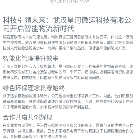
2024年12月13日 03:07
科技引领未来：武汉星河微运科技有限公
司开启智能物流新时代
随着互联网技术的飞速发展，物流行业正经历着前所未有的变革。作为这一浪潮
中的佼佼者，武汉星河微运科技有限公司通过不断探索与创新，成功地将尖端科
技融入传统物流服务之中，为用户带来了更加高效、便捷且环保的解决方案。
智能化管理提升效率
利用大数据分析和人工智能算法，星河微运开发了一套先进的货物追踪系统。该
系统不仅能够实时监控运输过程中的每一个环节，还能够在遇到突发情况时迅速
做出反应，有效避免了因信息不对称而导致的时间延误问题。
绿色环保理念贯穿始终
除了追求极致的服务体验外，公司也非常重视环境保护工作。为此，他们积极引
进新能源车辆，并优化配送路线以减少碳排放量；同时，在包装材料选择上也倾
向于使用可回收材质，力求将对环境的影响降到最低。
合作共赢共创辉煌
在企业发展过程中，星河微运始终坚持开放合作的态度，愿意与其他优秀企业共
享资源、共谋发展。目前，已有多家知名电商平台与其建立了长期稳定的合作关
系，共同推动着整个行业的进步与发展。