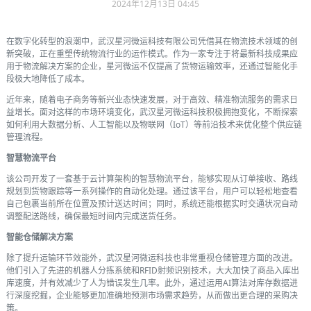
2024年12月13日 04:45
在数字化转型的浪潮中，武汉星河微运科技有限公司凭借其在物流技术领域的创
新突破，正在重塑传统物流行业的运作模式。作为一家专注于将最新科技成果应
用于物流解决方案的企业，星河微运不仅提高了货物运输效率，还通过智能化手
段极大地降低了成本。
近年来，随着电子商务等新兴业态快速发展，对于高效、精准物流服务的需求日
益增长。面对这样的市场环境变化，武汉星河微运科技积极拥抱变化，不断探索
如何利用大数据分析、人工智能以及物联网（IoT）等前沿技术来优化整个供应链
管理流程。
智慧物流平台
该公司开发了一套基于云计算架构的智慧物流平台，能够实现从订单接收、路线
规划到货物跟踪等一系列操作的自动化处理。通过该平台，用户可以轻松地查看
自己包裹当前所在位置及预计送达时间；同时，系统还能根据实时交通状况自动
调整配送路线，确保最短时间内完成送货任务。
智能仓储解决方案
除了提升运输环节效能外，武汉星河微运科技也非常重视仓储管理方面的改进。
他们引入了先进的机器人分拣系统和RFID射频识别技术，大大加快了商品入库出
库速度，并有效减少了人为错误发生几率。此外，通过运用AI算法对库存数据进
行深度挖掘，企业能够更加准确地预测市场需求趋势，从而做出更合理的采购决
策。