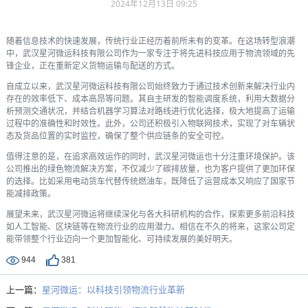
2024年12月13日 09:25
随着信息技术的快速发展，传统行业正经历着前所未有的变革。在这场转型浪潮
中，武汉星河微运科技有限公司作为一家专注于将先进科技应用于物流领域的先
锋企业，正在重新定义货物运输与配送的方式。
自成立以来，武汉星河微运科技有限公司始终致力于通过技术创新来解决行业内
存在的效率低下、成本高昂等问题。其自主研发的智能调度系统，利用大数据分
析预测交通状况，并结合机器学习算法对路线进行优化选择，极大地提高了运输
过程中的准确性和时效性。此外，公司还积极引入物联网技术，实现了对车辆状
态及货品位置的实时监控，确保了整个供应链条的安全可控。
值得注意的是，在追求高效运作的同时，武汉星河微运也十分注重环境保护。该
公司推出的绿色物流解决方案，不仅减少了碳排放量，也为客户提供了更加环保
的选择。比如采用电动货车代替传统燃油车，既降低了运营成本又响应了国家节
能减排政策。
展望未来，武汉星河微运将继续深化与各大科研机构的合作，探索更多前沿科技
如人工智能、区块链等在物流行业的应用潜力。相信在不久的将来，这家公司定
能带领整个行业迈向一个更加智能化、可持续发展的美好明天。
944
381
上一篇：
星河微运：以科技引领物流行业革新