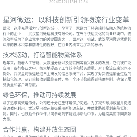
2024年12月13日 12:54
星河微运：以科技创新引领物流行业变革
武汉，这座充满活力与创新的城市，孕育了一家致力于将尖端科技融入传统物流
行业的企业——武汉星河微运科技有限公司。在当今快速变化的商业环境中，物
流效率成为了企业竞争力的关键因素之一。面对这一挑战，武汉星河微运凭借其
深厚的技术积累和前瞻性的视野，在行业内树立起了新的标杆。
技术驱动，打造智能物流体系
近年来，随着人工智能、大数据分析以及物联网等新兴技术的发展，它们被广泛
应用于各行各业之中，极大地提高了工作效率和服务质量。对于物流业来说也不
例外。武汉星河微运通过自主研发的信息系统平台，实现了对货物运输全过程的
精细化管理。从订单接收到最终交付，每一个环节都能得到精确控制，确保了服
务质量和客户满意度。
绿色环保，推动可持续发展
除了追求高效运作外，公司还十分注重环境保护问题。为了减少碳排放量并促进
资源循环利用，武汉星河微运积极采用新能源车辆，并优化路线规划来降低能
耗。同时，也鼓励合作伙伴共同参与到节能减排活动中来，为建设美丽中国贡献
力量。
合作共赢，构建开放生态圈