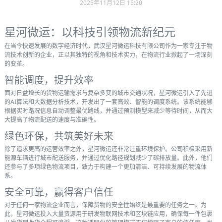
2025年11月12日 15:20
星河微运：以科技引领物流新纪元
在当今快速发展的数字经济时代，武汉星河微运科技有限公司作为一家专注于物
流技术创新的企业，正以其独特的视角和技术实力，在物流行业掀起了一场深刻
的变革。
智能调度，提升效率
面对日益增长的货物运输需求与复杂多变的城市交通状况，星河微运引入了先进
的AI算法和大数据分析技术，开发出了一套高效、智能的调度系统。该系统能够
根据实时路况信息自动调整最优路线，并通过预测模型来减少等待时间，从而大
大提高了物流配送的速度与准确性。
绿色环保，共筑美好未来
除了追求更高的运营效率之外，星河微运还非常注重环境保护。公司积极采用新
能源车辆进行城市配送服务，并通过优化路径规划减少了碳排放量。此外，他们
还参与了多项绿色物流项目，致力于构建一个更加清洁、可持续发展的物流体
系。
安全可靠，赢得客户信任
对于任何一家物流企业而言，保障货物的安全性始终是最重要的任务之一。为
此，星河微运投入大量资源用于研发物联网技术和区块链应用，确保每一件包裹