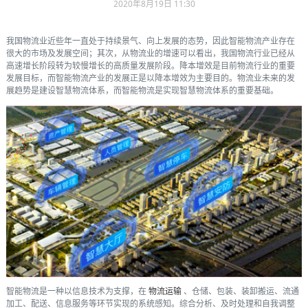
2020年8月19日 11:30
我国物流业近些年一直处于持续景气、向上发展的态势，因此智能物流产业存在
很大的市场及发展空间；其次，从物流业的增速可以看出，我国物流行业已经从
高速增长阶段转为较慢增长的高质量发展阶段。降本增效是目前物流行业的重要
发展目标，而智能物流产业的发展正是以降本增效为主要目的。物流业未来的发
展趋势是建设智慧物流体系，而智能物流是实现智慧物流体系的重要基础。
智能物流是一种以信息技术为支撑，在
物流运输
、仓储、包装、装卸搬运、流通
加工、配送、信息服务等环节实现的系统感知。综合分析、及时处理和自我调整