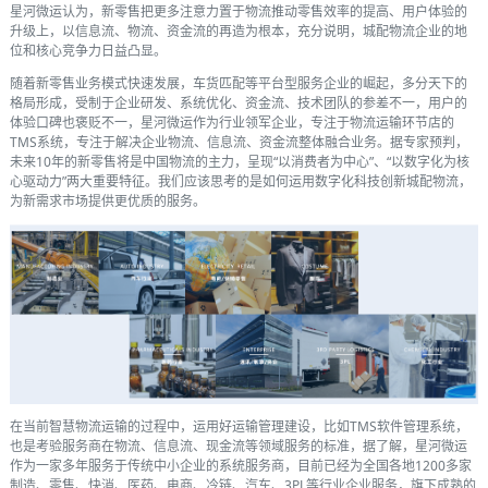
星河微运认为，新零售把更多注意力置于物流推动零售效率的提高、用户体验的
升级上，以信息流、物流、资金流的再造为根本，充分说明，城配物流企业的地
位和核心竞争力日益凸显。
随着新零售业务模式快速发展，车货匹配等平台型服务企业的崛起，多分天下的
格局形成，受制于企业研发、系统优化、资金流、技术团队的参差不一，用户的
体验口碑也褒贬不一，星河微运作为行业领军企业，专注于物流运输环节店的
TMS系统，专注于解决企业物流、信息流、资金流整体融合业务。据专家预判，
未来10年的新零售将是中国物流的主力，呈现“以消费者为中心”、“以数字化为核
心驱动力”两大重要特征。我们应该思考的是如何运用数字化科技创新城配物流，
为新需求市场提供更优质的服务。
在当前智慧物流运输的过程中，运用好运输管理建设，比如TMS软件管理系统，
也是考验服务商在物流、信息流、现金流等领域服务的标准，据了解，星河微运
作为一家多年服务于传统中小企业的系统服务商，目前已经为全国各地1200多家
制造、零售、快消、医药、电商、冷链、汽车、3PL等行业企业服务，旗下成熟的