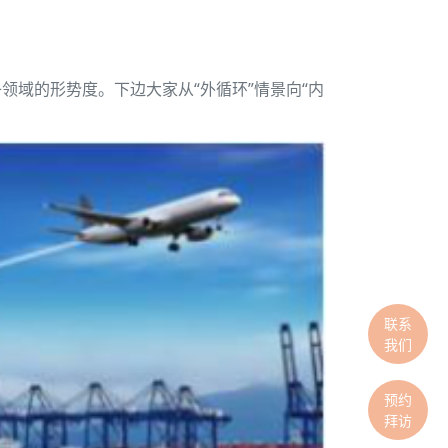
域的形势度。下边大家从“外循环”情景向“内
联系
我们
预约
拜访