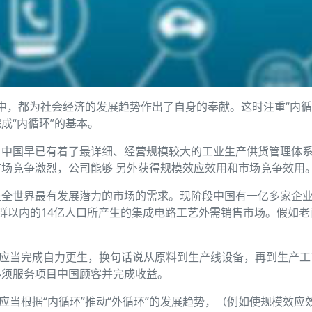
系中，都为社会经济的发展趋势作出了自身的奉献。这时注重“内
成“内循环”的基本。
，中国早已有着了最详细、经营规模较大的工业生产供货管理体
场竞争激烈，公司能够 另外获得规模效应效用和市场竞争效用
全世界最有发展潜力的市场的需求。现阶段中国有一亿多家企业登
群以内的14亿人口所产生的集成电路工艺外需销售市场。假如
都应当完成自力更生，换句话说从原料到生产线设备，再到生产
必须服务项目中国顾客并完成收益。
应当根据“内循环”推动“外循环”的发展趋势，（例如使规模效应