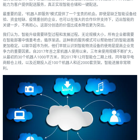
能力为客户提供配送服务，真正实现智能仓储和一键配送。
最重要的是，“机器人即服务”模式提供了一个宝贵的机会。即使是缺乏智能设备经
验、资金短缺、疫情重创的企业，也可以在强大的合作伙伴支持下，迈出智能的
关键一步，不再担心。这部分创造的价值比成本降低更为突出。
我们认为，智能升级需要转型过程和发展过程。无论规模大小，所有企业都需要
在智能部署中慎重考虑，循序渐进。这种新的服务模式可以帮助他们的智能道路
更加稳定。以联华超市为例，他们早就认识到智能物流设备的使用是提高企业竞
争力的重要因素。自2017年吉之家机器人使用以来，三年来使用规模不断扩大，
从最初的30个机器人1000平方米，到2017年12月智能仓二期上线，同年联华电
商鲸仓上线，以及近期投入近100个机器人和近2000套货架。智能进展非常顺
利。