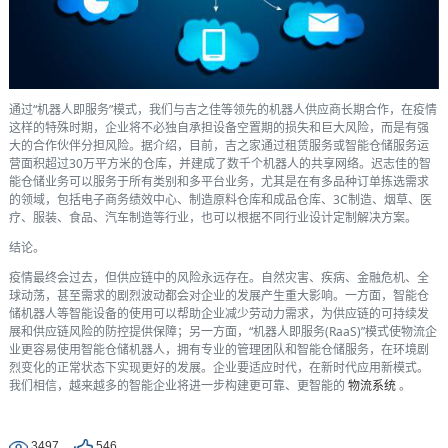
通过“机器人即服务”模式，我们与吉之佳等领先的机器人供应商长期合作，在疫情
这样的特殊时期，企业将不必独自承担设备空置期的损失和巨大风险，而是有强
大的合作伙伴分担风险。据介绍，目前，吉之家通过租赁服务或智能仓储服务运
营面积超过30万平方米的仓库，并建成了数千个机器人的共享网络。迟志佳的智
能仓储业务可以服务于所有类别和多平台业务，尤其是在有多品种订单拣选需求
的领域，包括电子商务绩效中心、制造原料仓库和成品仓库、3C制造、烟草、医
疗、服装、食品、汽车制造等行业，也可以根据不同行业设计定制解决方案。
结论。
疫情最终会过去，但供应链中的风险永远存在。自然灾害、疾病、金融危机、全
球动荡，甚至需求的剧烈波动都会对企业的发展产生重大影响。一方面，智能仓
储机器人等智能设备的使用可以帮助企业减少劳动力需求，为供应链的可持续发
展和供应链风险的防控提供保障；另一方面，“机器人即服务(RaaS)”模式使物流企
业更容易使用智能仓储机器人，拥有专业的管理团队和智能仓储服务，在环境剧
烈变化的正常状态下实现更好的发展。企业要适应时代，在新时代应用新模式。
我们相信，越来越多的智能企业将进一步构建更可靠、更智能的
物流系统
。
3497
546