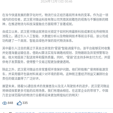
2024年12月13日 00:46
在当今快速发展的数字化时代，物流行业正经历着前所未有的变革。作为这一领
域内的佼佼者，武汉星河微运科技有限公司凭借其前瞻性的视角与不懈创新的精
神，在推进物流与科技深度融合方面取得了显著成就。
自成立以来，武汉星河微运就将目光锁定于如何利用最新科技成果优化传统物流
流程上。通过引入人工智能、大数据分析以及物联网技术等前沿手段，该公司成
功构建了一个高效、智能且绿色环保的现代物流体系。
其中最引人注目的莫过于其自主研发的“星链”智能调度平台。该平台能够实时收集
并处理海量运输信息，借助AI算法实现车辆路线规划、货物跟踪及异常预警等功
能，极大地提高了配送效率和服务质量。同时，“星链”还支持多种支付方式，并提
供电子发票服务，使得整个交易过程更加便捷透明。
除此之外，武汉星河微运也非常重视环境保护问题。他们积极推广使用新能源货
车，并采用循环包装材料来减少对环境的影响。这种既注重经济效益又兼顾社会
责任的做法赢得了广泛好评。
展望未来，随着5G通信技术的发展普及以及无人驾驶技术的进步，武汉星河微运
将继续探索更多可能的应用场景。我们有理由相信，在这家企业的带领下，中国
乃至全球范围内的物流行业都将迎来更加辉煌灿烂的明天！
848
335