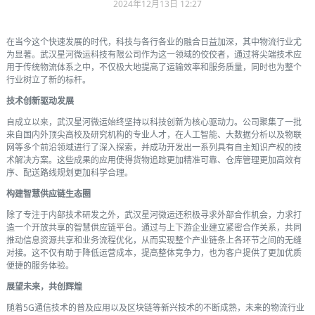
2024年12月13日 12:27
在当今这个快速发展的时代，科技与各行各业的融合日益加深，其中物流行业尤
为显著。武汉星河微运科技有限公司作为这一领域的佼佼者，通过将尖端技术应
用于传统物流体系之中，不仅极大地提高了运输效率和服务质量，同时也为整个
行业树立了新的标杆。
技术创新驱动发展
自成立以来，武汉星河微运始终坚持以科技创新为核心驱动力。公司聚集了一批
来自国内外顶尖高校及研究机构的专业人才，在人工智能、大数据分析以及物联
网等多个前沿领域进行了深入探索，并成功开发出一系列具有自主知识产权的技
术解决方案。这些成果的应用使得货物追踪更加精准可靠、仓库管理更加高效有
序、配送路线规划更加科学合理。
构建智慧供应链生态圈
除了专注于内部技术研发之外，武汉星河微运还积极寻求外部合作机会，力求打
造一个开放共享的智慧供应链平台。通过与上下游企业建立紧密合作关系，共同
推动信息资源共享和业务流程优化，从而实现整个产业链条上各环节之间的无缝
对接。这不仅有助于降低运营成本，提高整体竞争力，也为客户提供了更加优质
便捷的服务体验。
展望未来，共创辉煌
随着5G通信技术的普及应用以及区块链等新兴技术的不断成熟，未来的物流行业