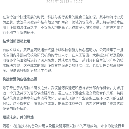
2024年12月13日 12:27
在当今这个快速发展的时代，科技与各行各业的融合日益加深，其中物流行业尤
为显著。武汉星河微运科技有限公司作为这一领域的佼佼者，通过将尖端技术应
用于传统物流体系之中，不仅极大地提高了运输效率和服务质量，同时也为整个
行业树立了新的标杆。
技术创新驱动发展
自成立以来，武汉星河微运始终坚持以科技创新为核心驱动力。公司聚集了一批
来自国内外顶尖高校及研究机构的专业人才，在人工智能、大数据分析以及物联
网等多个前沿领域进行了深入探索，并成功开发出一系列具有自主知识产权的技
术解决方案。这些成果的应用使得货物追踪更加精准可靠、仓库管理更加高效有
序、配送路线规划更加科学合理。
构建智慧供应链生态圈
除了专注于内部技术研发之外，武汉星河微运还积极寻求外部合作机会，力求打
造一个开放共享的智慧供应链平台。通过与上下游企业建立紧密合作关系，共同
推动信息资源共享和业务流程优化，从而实现整个产业链条上各环节之间的无缝
对接。这不仅有助于降低运营成本，提高整体竞争力，也为客户提供了更加优质
便捷的服务体验。
展望未来，共创辉煌
随着5G通信技术的普及应用以及区块链等新兴技术的不断成熟，未来的物流行业