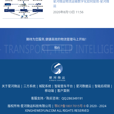
星河微运物流运输数字化如何提效-星河微
运
2020年8月13日 11:56
期待为您服务,便捷高效的物流管理马上开始！
预约
关于星河微运
| 三方系统
| 城配系统
| 智能管车平台
| 星河数据云
| 智能后视镜
|
移动端
| 客户案例
客服支持／购买咨询：QQ:286349191
版权所有·星河微运科技有限公司 |
鄂ICP备18017015号-9
© 2020 - 2024
XINGHEWEIYUN.COM ALL RIGHTS RESERVED